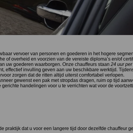
rouwbaar vervoer van personen en goederen in het hogere segmen
che of overheid en voorzien van de vereiste diploma’s en/of cert
e van uw goederen waarborgen. Onze chauffeurs staan
24 uur pe
nt, effectief invulling geven aan uw beschikbare werktijd. Tijde
voor zorgen dat de ritten altijd uiterst comfortabel verlopen.
anneer gewenst een pak met stropdas dragen, ruim op tijd aanwez
ice gerichte handelingen voor u te verrichten wat voor de voor
 de praktijk dat u voor een langere tijd door dezelfde chauffeur 