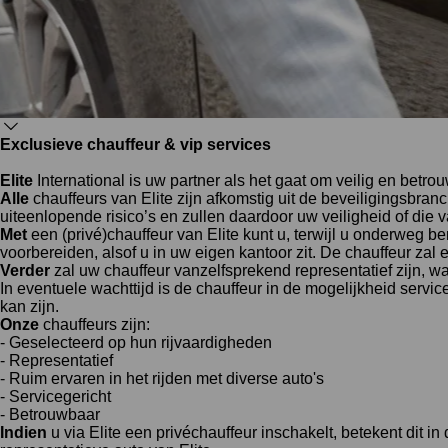
Exclusieve chauffeur & vip services
Elite
International is uw partner als het gaat om veilig en bet
Alle
chauffeurs van Elite zijn afkomstig uit de beveiligingsbran
uiteenlopende risico’s en zullen daardoor uw veiligheid of di
Met
een (privé)chauffeur van Elite kunt u, terwijl u onderweg be
voorbereiden, alsof u in uw eigen kantoor zit. De chauffeur zal er
Verder
zal uw chauffeur vanzelfsprekend representatief zijn, w
In eventuele wachttijd is de chauffeur in de mogelijkheid serv
kan zijn.
Onze
chauffeurs zijn:
- Geselecteerd op hun rijvaardigheden
- Representatief
- Ruim ervaren in het rijden met diverse auto's
- Servicegericht
- Betrouwbaar
Indien
u via Elite een privéchauffeur inschakelt, betekent dit in